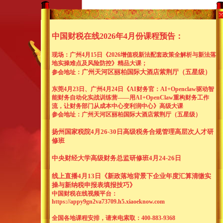
中国财税在线2026年4月份课程预告：
现场：广州4月15日《2026增值税新法配套政策全解析与新法落
地实操难点及风险防控
》精品大课；
广州天河区丽柏国际大酒店紫荆厅（五星级）
参会
地址：
东莞4月23日、广州4月24日《AI财务官：AI+Openclaw驱动智
用户名：
能财务自动化实战训练营——用AI+OpenClaw重构财务工作
密 码：
流，让财务部门从成本中心变利润中心》高级大课
参会
地址：广州天河区丽柏国际大酒店紫荆厅（五星级）
|
|
注册
|
扬州国家税院4月26-30日高级税务合规管理高层次人才研
全国客服热线：
修班
400-883-9368
中央财经大学高级财务总监研修班4月24-26日
线上直播4月13日《新政落地背景下企业年度汇算清缴实
操与新纳税申报表填报技巧》
中国财税在线视频平台：
最新公告
中
国财税在线2026年4月13日
https://appy9gn2va73709.h5.xiaoeknow.com
中
国财税在线2026年4月13日
>
全国各地课程安排，请来电索取：400-883-9368
新闻中心
课件下载