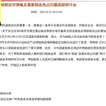
业纳税应对策略及最新税改热点问题高级研讨会
时间：2013-6-25 19:15:45
构性减税迈出的重要一步，随着这一改革今后逐步向全国推进，对相关企业、相关行
《关于在北京等8省市开展交通运输业和部分现代服务业营业税改征增值税试点的通
）应当于2012年11月1日完成新旧税制转换，那么，作为纳税人应当如何参与税务改革？
38号文件对部分行业的农产品增值税进项税额核定扣除办法进行了改变，而财税【201
24号对出口退税政策也进行了重大调整，此外，今年国家税务总局还对增值税专用发票进
有关。为了帮助我省纳税人顺利进行税收改革，我们举办“税改”及最近热点问题”研讨
税改革细则详尽分析，帮助财务人员及时正确理解相关法规、有效落实税务合规，更
渡”时间，平稳迈入税务新环境。
影响分析
行业试点推广时间表及未来改革规划路线图