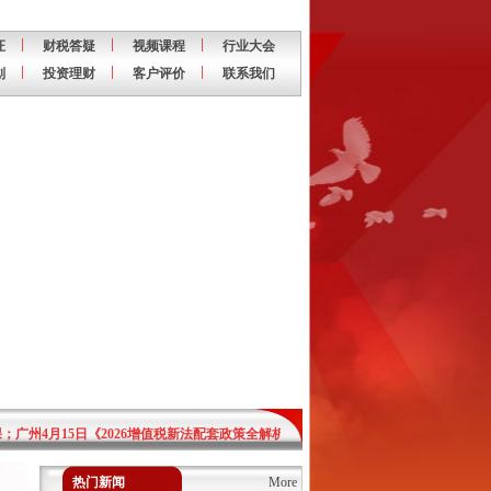
证
财税答疑
视频课程
行业大会
划
投资理财
客户评价
联系我们
；广州4
月15日《2026增值税新法配套政策全解析与新法落地实操难点及风险防控》
；广州4
月15日《2026增值税新法配套政策全解析与新法落地实操难点及风险防控》
热门新闻
More