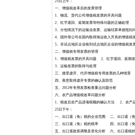
25日上午：
一、增值税改革后的发票管理
1、物流、货代公司增值税发票的开具问题
2、红字退回、延期发票等特殊问题的正确处理
3、分包情况下的运输业发票、运输结算单据抵扣
4、国外母公司在国内取得海运收入开具的增值税
5、非试点地区企业收到试点地区企业的增值税发
二、增值税专用发票的管理
1、增值税发票的开具问题 2、红字退回、延期
3、运输发票的取得与处理
三、接受虚开、代开增值税专用发票的几种情景
四、善意取得虚开专票的确认及防范
五、2012年专用发票检查重点问题分析
六、农产品增值税改革问题分析
1、税改后农产品进项税额的确认方法 2、农产
25日下午：
一、出口退（免）税的企业范围 二、出口退（
三、出口退（免）税的税率 四、出口退（免
五、出口退政策调整及变化分析 六、出口退税