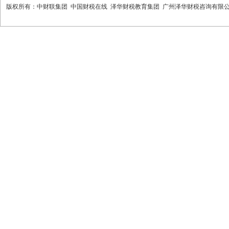
版权所有：中财联集团 中国财税在线 泽华财税教育集团 广州泽华财税咨询有限公司 热线： 400-