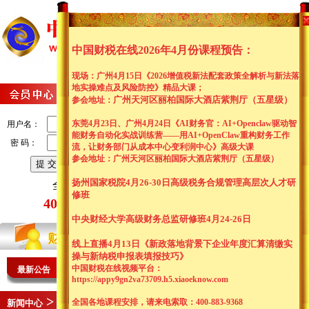
网站首页
关于我们
会
新闻资讯
资料中心
财
中国财税在线2026年4月份课程预告：
现场：广州4月15日《2026增值税新法配套政策全解析与新法落
地实操难点及风险防控
》精品大课；
广州天河区丽柏国际大酒店紫荆厅（五星级）
参会
地址：
东莞4月23日、广州4月24日《AI财务官：AI+Openclaw驱动智
用户名：
能财务自动化实战训练营——用AI+OpenClaw重构财务工作
密 码：
流，让财务部门从成本中心变利润中心》高级大课
参会
地址：广州天河区丽柏国际大酒店紫荆厅（五星级）
|
|
注册
|
扬州国家税院4月26-30日高级税务合规管理高层次人才研
全国客服热线：
修班
400-883-9368
中央财经大学高级财务总监研修班4月24-26日
线上直播4月13日《新政落地背景下企业年度汇算清缴实
操与新纳税申报表填报技巧》
中国财税在线视频平台：
最新公告
中
国财税在线2026年4月13日线上直播：
《
新政落地背景下企
https://appy9gn2va73709.h5.xiaoeknow.com
中
国财税在线2026年4月13日线上直播：
《
新政落地背景下企
>
全国各地课程安排，请来电索取：400-883-9368
新闻中心
法规查询