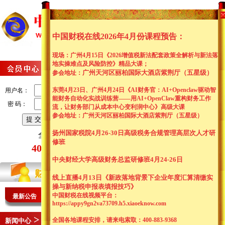
网站首页
关于我们
会
新闻资讯
资料中心
财
中国财税在线2026年4月份课程预告：
现场：广州4月15日《2026增值税新法配套政策全解析与新法落
地实操难点及风险防控
》精品大课；
广州天河区丽柏国际大酒店紫荆厅（五星级）
参会
地址：
东莞4月23日、广州4月24日《AI财务官：AI+Openclaw驱动智
用户名：
能财务自动化实战训练营——用AI+OpenClaw重构财务工作
密 码：
流，让财务部门从成本中心变利润中心》高级大课
参会
地址：广州天河区丽柏国际大酒店紫荆厅（五星级）
|
|
注册
|
扬州国家税院4月26-30日高级税务合规管理高层次人才研
全国客服热线：
修班
400-883-9368
中央财经大学高级财务总监研修班4月24-26日
线上直播4月13日《新政落地背景下企业年度汇算清缴实
操与新纳税申报表填报技巧》
中国财税在线视频平台：
最新公告
中
国财税在线2026年4月13日线上直播：
《
新政落地背景下企
https://appy9gn2va73709.h5.xiaoeknow.com
中
国财税在线2026年4月13日线上直播：
《
新政落地背景下企
>
全国各地课程安排，请来电索取：400-883-9368
新闻中心
最新课程安排