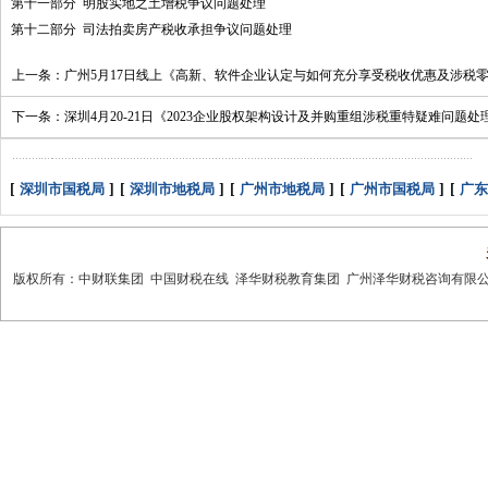
第十一部分 明股实地之土增税争议问题处理
第十二部分 司法拍卖房产税收承担争议问题处理
上一条：
广州5月17日线上《高新、软件企业认定与如何充分享受税收优惠及涉税
下一条：
深圳4月20-21日《2023企业股权架构设计及并购重组涉税重特疑难问
[
深圳市国税局
]
[
深圳市地税局
]
[
广州市地税局
]
[
广州市国税局
]
[
广东
版权所有：中财联集团 中国财税在线 泽华财税教育集团 广州泽华财税咨询有限公司 热线： 400-