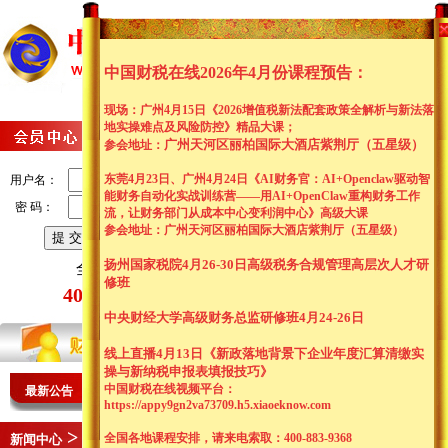
网站首页
关于我们
会
新闻资讯
资料中心
财
中国财税在线2026年4月份课程预告：
现场：广州4月15日《2026增值税新法配套政策全解析与新法落
地实操难点及风险防控
》精品大课；
广州天河区丽柏国际大酒店紫荆厅（五星级）
参会
地址：
东莞4月23日、广州4月24日《AI财务官：AI+Openclaw驱动智
用户名：
能财务自动化实战训练营——用AI+OpenClaw重构财务工作
密 码：
流，让财务部门从成本中心变利润中心》高级大课
参会
地址：广州天河区丽柏国际大酒店紫荆厅（五星级）
|
|
注册
|
扬州国家税院4月26-30日高级税务合规管理高层次人才研
全国客服热线：
修班
400-883-9368
中央财经大学高级财务总监研修班4月24-26日
线上直播4月13日《新政落地背景下企业年度汇算清缴实
操与新纳税申报表填报技巧》
中国财税在线视频平台：
最新公告
中
国财税在线2026年4月13日线上直播：
《
新政落地背景下企
https://appy9gn2va73709.h5.xiaoeknow.com
中
国财税在线2026年4月13日线上直播：
《
新政落地背景下企
>
全国各地课程安排，请来电索取：400-883-9368
新闻中心
入会指南