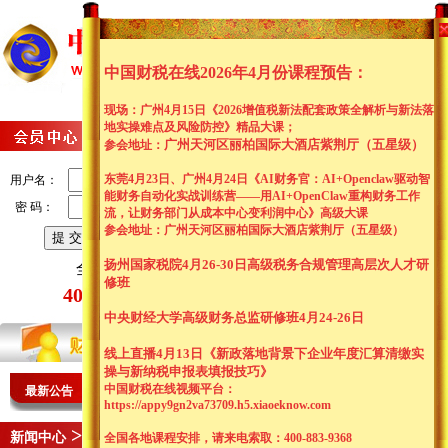
网站首页
关于我们
会
新闻资讯
资料中心
财
中国财税在线2026年4月份课程预告：
现场：广州4月15日《2026增值税新法配套政策全解析与新法落
地实操难点及风险防控
》精品大课；
广州天河区丽柏国际大酒店紫荆厅（五星级）
参会
地址：
东莞4月23日、广州4月24日《AI财务官：AI+Openclaw驱动智
用户名：
能财务自动化实战训练营——用AI+OpenClaw重构财务工作
密 码：
流，让财务部门从成本中心变利润中心》高级大课
参会
地址：广州天河区丽柏国际大酒店紫荆厅（五星级）
|
|
注册
|
扬州国家税院4月26-30日高级税务合规管理高层次人才研
全国客服热线：
修班
400-883-9368
中央财经大学高级财务总监研修班4月24-26日
线上直播4月13日《新政落地背景下企业年度汇算清缴实
操与新纳税申报表填报技巧》
中国财税在线视频平台：
最新公告
中
国财税在线2026年4月13日线上直播：
《
新政落地背景下企
https://appy9gn2va73709.h5.xiaoeknow.com
中
>
国财税在线2026年4月13日线上直播：
《
新政落地背景下企
新闻中心
全国专行业交流大会
全国各地课程安排，请来电索取：400-883-9368